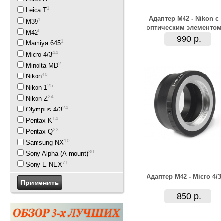
1
Leica T
Адаптер M42 - Nikon с
1
M39
оптическим элементо
6
M42
990 р.
1
Mamiya 645
44
Micro 4/3
2
Minolta MD
40
Nikon
25
Nikon 1
24
Nikon Z
24
Olympus 4/3
14
Pentax K
23
Pentax Q
10
Samsung NX
30
Sony Alpha (A-mount)
71
Sony E NEX
Адаптер M42 - Micro 4/3
850 р.