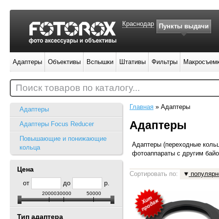
Краснодар
Пункты выдачи
Адаптеры
Объективы
Вспышки
Штативы
Фильтры
Макросъем
Поиск товаров по каталогу...
Главная
»
Адаптеры
Адаптеры
Адаптеры
Адаптеры Focus Reducer
Повышающие и понижающие
Адаптеры (переходные кольц
кольца
фотоаппараты с другим бай
Цена
Сортировать по:
популярн
от
до
р.
20000
30000
50000
Тип адаптера