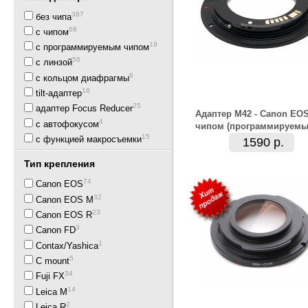
387
без чипа
68
с чипом
19
с программируемым чипом
56
с линзой
6
с кольцом диафрагмы
18
tilt-адаптер
25
адаптер Focus Reducer
Адаптер M42 - Canon EOS
4
с автофокусом
чипом (программируемы
15
с функцией макросъемки
1590 р.
Тип крепления
74
Canon EOS
32
Canon EOS M
23
Canon EOS R
3
Canon FD
1
Contax/Yashica
5
C mount
34
Fuji FX
14
Leica M
2
Leica R