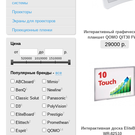
системы
Проекторы
Экраны для проекторов
Проекционные пленки
Интерактивный графичес
планшет QOMO QIT30 F
Цена
29000 р.
от
до
р.
520000
1010000
1510000
-
Популярные бренды
все
3
2
ABCboard
Mimio
1
8
BenQ
Newline
7
1
Classic Solution
Panasonic
8
1
D3
PolyVision
2
7
EliteBoard
Prestigio
2
7
Elittech
Promethean
Интерактивная доска Elite
1
14
Esprit
QOMO
WR-82S10