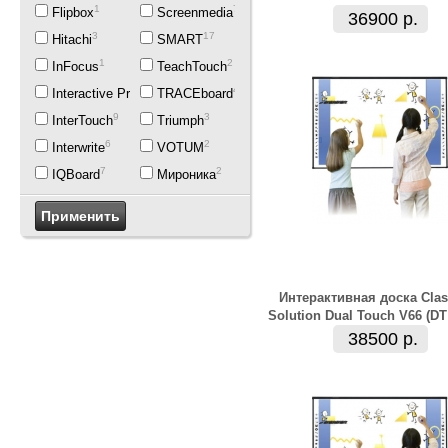
1
7
Flipbox
Screenmedia
36900 р.
3
17
Hitachi
SMART
1
2
InFocus
TeachTouch
7
4
Interactive Project
TRACEboard
9
3
InterTouch
Triumph
6
2
Interwrite
VOTUM
7
2
IQBoard
Мироника
Интерактивная доска Clas
Solution Dual Touch V66 (DT
38500 р.