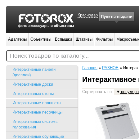
Краснодар
Пункты выдачи
Адаптеры
Объективы
Вспышки
Штативы
Фильтры
Макросъем
Поиск товаров по каталогу...
Главная
»
РАЗНОЕ
»
Интерак
Интерактивные панели
(дисплеи)
Интерактивное 
Интерактивные доски
Сортировать по:
популярн
Интерактивные столы
Интерактивные планшеты
Интерактивные песочницы
Интерактивные системы
голосования
Интерактивные обучающие