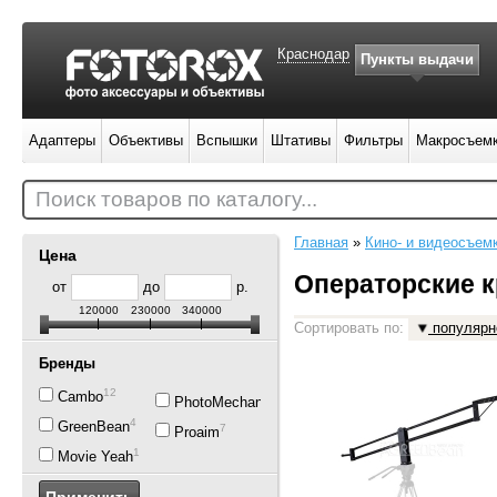
Краснодар
Пункты выдачи
Адаптеры
Объективы
Вспышки
Штативы
Фильтры
Макросъем
Поиск товаров по каталогу...
Главная
»
Кино- и видеосъем
Цена
Операторские 
от
до
р.
120000
230000
340000
Сортировать по:
популярн
Бренды
12
Cambo
2
PhotoMechanics
4
GreenBean
7
Proaim
1
Movie Yeah