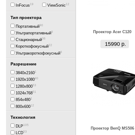
19
12
InFocus
ViewSonic
Тип проектора
90
Портативный
Проектор Acer С120
6
Ультрапортативный
36
Стационарный
15990 р.
22
Короткофокусный
6
Ультракороткофокусный
Разрешение
1
3840x2160
40
1920x1080
53
1280x800
51
1024x768
1
854x480
12
800x600
Технология
105
DLP
Проектор BenQ MS506
53
LCD