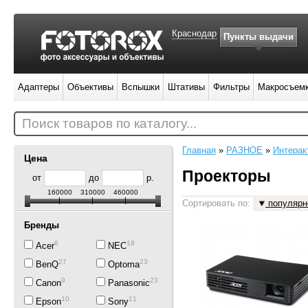
Краснодар
Пункты выдачи
Адаптеры
Объективы
Вспышки
Штативы
Фильтры
Макросъем
Поиск товаров по каталогу...
Главная
»
РАЗНОЕ
»
Интерак
Цена
Проекторы
от
до
р.
160000
310000
460000
Сортировать по:
популярн
Бренды
6
18
Acer
NEC
27
23
BenQ
Optoma
9
23
Canon
Panasonic
10
11
Epson
Sony