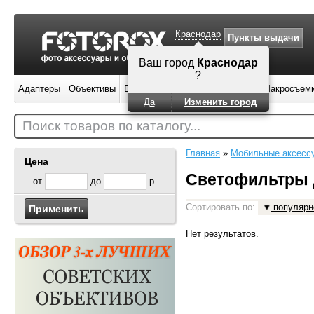
Краснодар
Пункты выдачи
Ваш город
Краснодар
?
Адаптеры
Объективы
Вспышки
Штативы
Фильтры
Макросъем
Да
Изменить город
Поиск товаров по каталогу...
Главная
»
Мобильные аксесс
Цена
Светофильтры 
от
до
р.
Сортировать по:
популярн
Нет результатов.