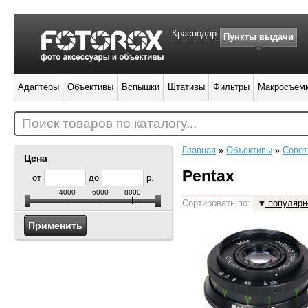
Краснодар
Пункты выдачи
Адаптеры
Объективы
Вспышки
Штативы
Фильтры
Макросъем
Поиск товаров по каталогу...
Главная
»
Объективы
»
Совет
Цена
Pentax
от
до
р.
4000
6000
8000
Сортировать по:
популярн