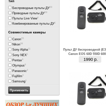
Тип
39
Беспроводные пульты ДУ
39
Проводные пульты ДУ
4
Пульты Live View
11
Комбинированные пульты ДУ
Совместимые камеры
35
Canon
38
Nikon
11
Пульт ДУ беспроводной (E3
Sony Alpha
Canon EOS 60D 550D 60
1
Sony NEX
1990 р.
6
Pentax
9
Olympus
2
Panasonic
3
Fujifilm
1
Samsung