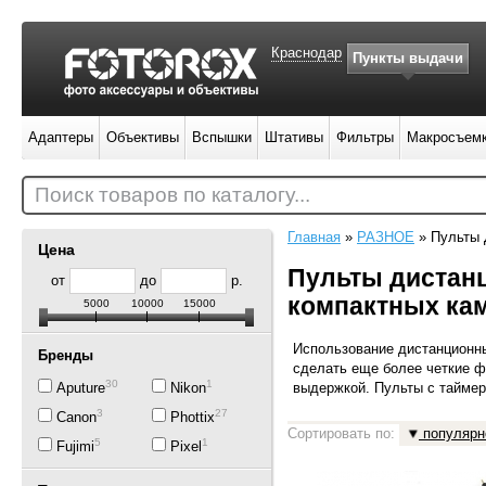
Краснодар
Пункты выдачи
Адаптеры
Объективы
Вспышки
Штативы
Фильтры
Макросъем
Поиск товаров по каталогу...
Главная
»
РАЗНОЕ
»
Пульты
Цена
Пульты дистанц
от
до
р.
компактных ка
5000
10000
15000
Использование дистанционны
Бренды
сделать еще более четкие 
30
1
Aputure
Nikon
выдержкой. Пульты с тайме
3
27
Canon
Phottix
Сортировать по:
популярн
5
1
Fujimi
Pixel