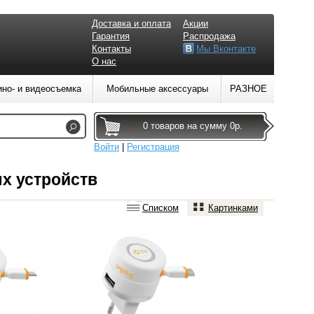
Доставка и оплата
Акции
Гарантия
Распродажа
Контакты
Мы Вконтакте
О нас
ино- и видеосъемка
Мобильные аксессуары
РАЗНОЕ
0 товаров на сумму 0р.
Войти
|
Регистрация
х устройств
Списком
Картинками