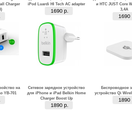
ll Charger
iPod Luardi HI Tech AC adapter
и HTC JUST Core W
B)
3,4А
1690 р.
.
1690 
ройство на
Сетевое зарядное устройство
Беспроводное з
o YB-701
для iPhone и iPad Belkin Home
устройство Qi Wire
Charger Boost Up
.
1890 
1890 р.