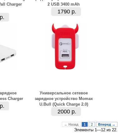
all Charger
2 USB 3400 mAh
1790 р.
р.
арядное
Универсальное сетевое
less Charger
зарядное устройство Momax
U.Bull (Quick Charge 2.0)
р.
2000 р.
← Назад
1
2
Вперед →
Элементы 1—12 из 22.