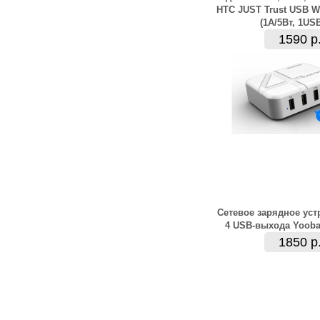
HTC JUST Trust USB Wa
(1А/5Вт, 1US
1590 р
Сетевое зарядное уст
4 USB-выхода Yooba
1850 р