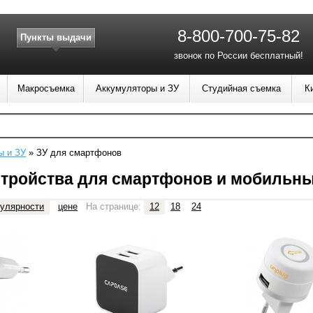
8-800-700-75-82
Пункты выдачи
звонок по России бесплатный!
Макросъемка
Аккумуляторы и ЗУ
Студийная съемка
К
ы и ЗУ
»
ЗУ для смартфонов
тройства для смартфонов и мобильны
улярности
цене
На странице:
12
18
24