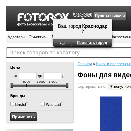
Краснодар
Пункты выдачи
Ваш город
Краснодар
?
Адаптеры
Объективы
Вспышки
Штативы
Фильтры
Макросъем
Да
Изменить город
Поиск товаров по каталогу...
Главная
»
Кино- и видеосъем
Цена
Фоны для виде
от
до
р.
8000
13000
17000
Сортировать по:
популярн
Бренды
7
2
Bristol
Westcott