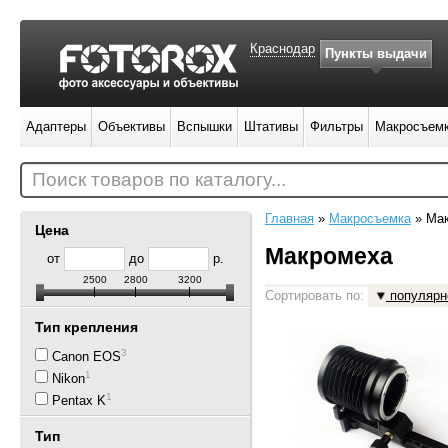
Краснодар
Пункты выдачи
Адаптеры
Объективы
Вспышки
Штативы
Фильтры
Макросъем
Поиск товаров по каталогу...
Главная
»
Макросъемка
»
Ма
Цена
Макромеха
от
до
р.
2500
2800
3200
Сортировать по:
популярн
Тип крепления
3
Canon EOS
1
Nikon
1
Pentax K
Тип