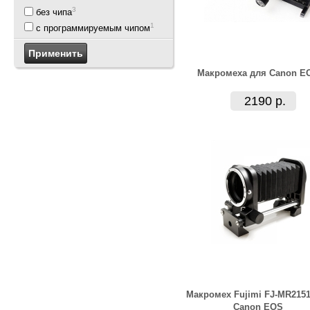
3
без чипа
1
с программируемым чипом
Макромеха для Canon E
2190 р.
Макромех Fujimi FJ-MR2151
Canon EOS