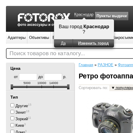
Краснодар
Пункты выдачи
Адаптеры
Объективы
Вспышки
Штативы
Фильтры
Макросъем
Поиск товаров по каталогу...
Главная
»
РАЗНОЕ
»
Фотоапп
Цена
Ретро фотоапп
от
до
р.
5000
10000
14000
Сортировать по:
популярн
Тип
15
Другие
18
Зенит
11
Зоркий
3
Киев
3
Ломо