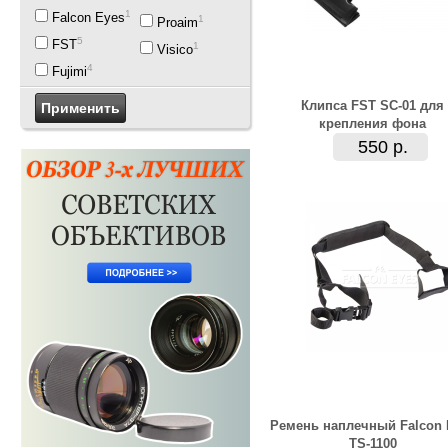
19
Falcon Eyes
1
Proaim
5
FST
1
Visico
4
Fujimi
Клипса FST SC-01 для
крепления фона
550 р.
Ремень наплечный Falcon 
TS-1100