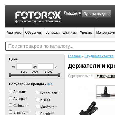
Краснодар
Пункты выдачи
Адаптеры
Объективы
Вспышки
Штативы
Фильтры
Макросъем
Поиск товаров по каталогу...
Главная
»
Студийная съемка
Цена
Держатели и к
от
до
р.
5000
9000
14000
Сортировать по:
популярн
-
Популярные бренды
все
2
Aputure
21
GreenBean
6
Avenger
3
KUPO
1
Cullmann
12
Manfrotto
1
Elinchrom
12
Phottix