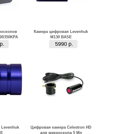
роскопов
Камера цифровая Levenhuk
00350KPA
M130 BASE
р.
5990 р.
 Levenhuk
Цифровая камера Celestron HD
SE
для микроскопа 5 Мп