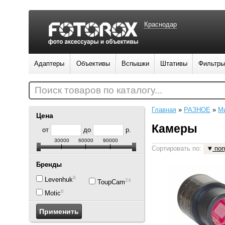
Краснодар
Адаптеры
Объективы
Вспышки
Штативы
Фильтры
Поиск товаров по каталогу...
Главная
»
РАЗНОЕ
»
М
Цена
Камеры
от
до
р.
30000
60000
90000
Сортировать по:
поп
Бренды
9
Levenhuk
24
ToupCam
6
Motic