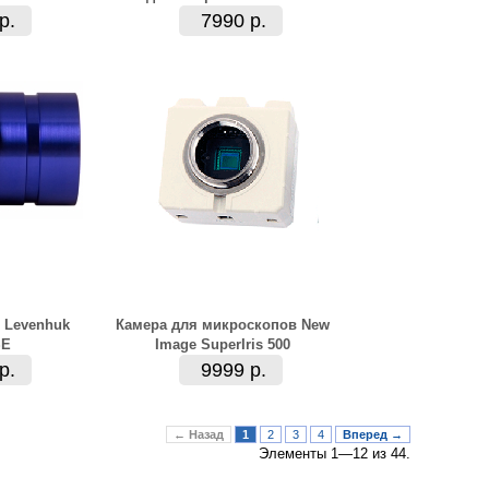
р.
7990 р.
 Levenhuk
Камера для микроскопов New
SE
Image SuperIris 500
р.
9999 р.
← Назад
1
2
3
4
Вперед →
Элементы 1—12 из 44.