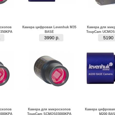
скопов
Камера цифровая Levenhuk M35
Камера для мик
350KPA
BASE
ToupCam UCMOS
.
3990 р.
5190 
скопов
Камера для микроскопов
Камера цифровая
000KPA
ToupCam SCMOS03000KPA
M200 BA