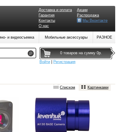
Доставка и оплата
Акции
Гарантия
Распродажа
Контакты
Мы Вконтакте
О нас
ино- и видеосъемка
Мобильные аксессуары
РАЗНОЕ
0 товаров на сумму 0р.
Войти
|
Регистрация
Списком
Картинками