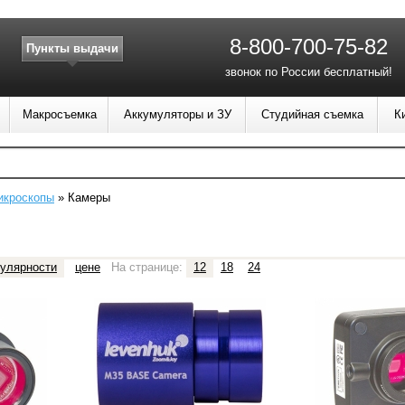
8-800-700-75-82
Пункты выдачи
звонок по России бесплатный!
Макросъемка
Аккумуляторы и ЗУ
Студийная съемка
К
икроскопы
»
Камеры
улярности
цене
На странице:
12
18
24