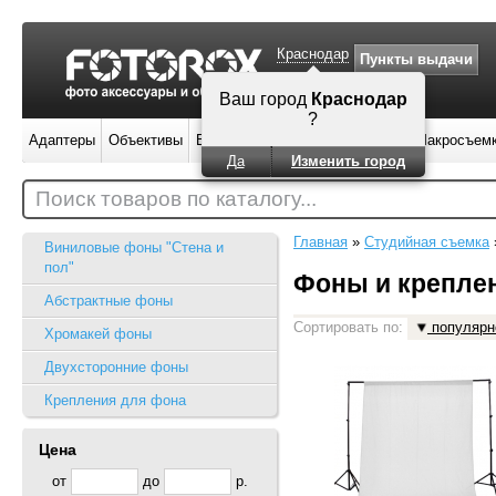
Краснодар
Пункты выдачи
Ваш город
Краснодар
?
Адаптеры
Объективы
Вспышки
Штативы
Фильтры
Макросъем
Да
Изменить город
Поиск товаров по каталогу...
Главная
»
Студийная съемка
Виниловые фоны "Стена и
пол"
Фоны и крепле
Абстрактные фоны
Сортировать по:
популярн
Хромакей фоны
Двухсторонние фоны
Крепления для фона
Цена
от
до
р.