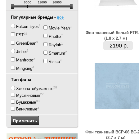
6000
11000
16000
-
Популярные бренды
все
80
Falcon Eyes
3
Movie Yeah
Фон тканевый белый FTR-
35
FST
5
Phottix
(1.8 x 2.7 м)
9
GreenBean
1
Raylab
2190 р.
2
Jinbei
2
Smartum
2
Manfrotto
4
Visico
4
Mingxing
Тип фона
58
Хлопчатобумажные
27
Муслиновые
83
Бумажные
3
Виниловые
Фон тканевый BCP-06 BC-
(2.7 х 7 м)