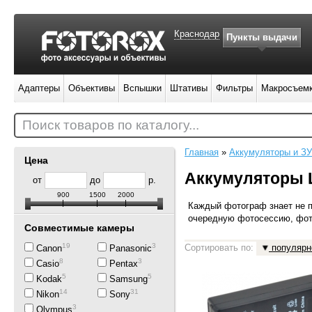
Краснодар
Пункты выдачи
Адаптеры
Объективы
Вспышки
Штативы
Фильтры
Макросъем
Поиск товаров по каталогу...
Главная
»
Аккумуляторы и ЗУ
Цена
Аккумуляторы L
от
до
р.
900
1500
2000
Каждый фотограф знает не п
очередную фотосессию, фот
Совместимые камеры
19
3
Сортировать по:
популярн
Canon
Panasonic
8
3
Casio
Pentax
5
5
Kodak
Samsung
14
31
Nikon
Sony
3
Olympus