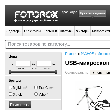
Краснодар
Пункты выдачи
Адаптеры
Объективы
Вспышки
Штативы
Фильтры
Макросъем
Поиск товаров по каталогу...
Главная
»
РАЗНОЕ
»
Микрос
Цена
USB-микроско
от
до
р.
4000
8000
11000
Сортировать по:
популярн
Бренды
5
1
DigiMicro
ToupCam
4
3
Sititek
Veber