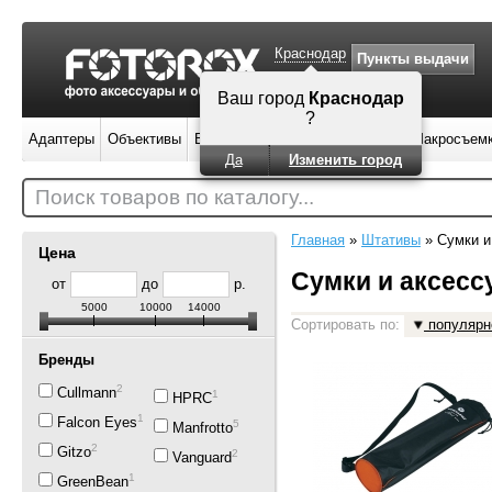
Краснодар
Пункты выдачи
Ваш город
Краснодар
?
Адаптеры
Объективы
Вспышки
Штативы
Фильтры
Макросъем
Да
Изменить город
Поиск товаров по каталогу...
Главная
»
Штативы
»
Сумки и
Цена
Сумки и аксесс
от
до
р.
5000
10000
14000
Сортировать по:
популярн
Бренды
2
Cullmann
1
HPRC
1
Falcon Eyes
5
Manfrotto
2
Gitzo
2
Vanguard
1
GreenBean