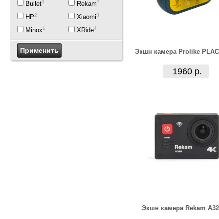
3
7
Bullet
Rekam
2
3
HP
Xiaomi
1
4
Minox
XRide
Экшн камера Prolike PLAC
1960 р.
Экшн камера Rekam A32