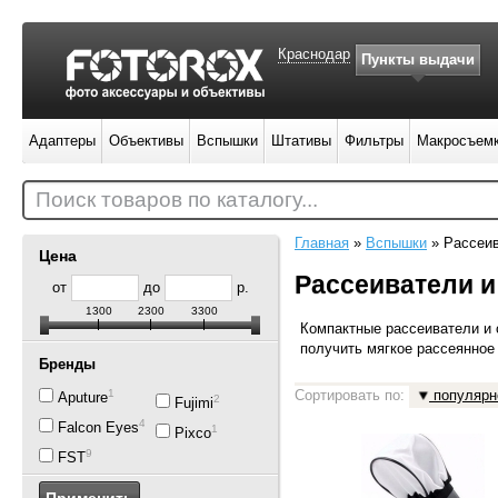
Краснодар
Пункты выдачи
Адаптеры
Объективы
Вспышки
Штативы
Фильтры
Макросъем
Поиск товаров по каталогу...
Главная
»
Вспышки
»
Рассеив
Цена
Рассеиватели 
от
до
р.
1300
2300
3300
Компактные рассеиватели и 
получить мягкое рассеянное
Бренды
1
Сортировать по:
популярн
Aputure
2
Fujimi
4
Falcon Eyes
1
Pixco
9
FST