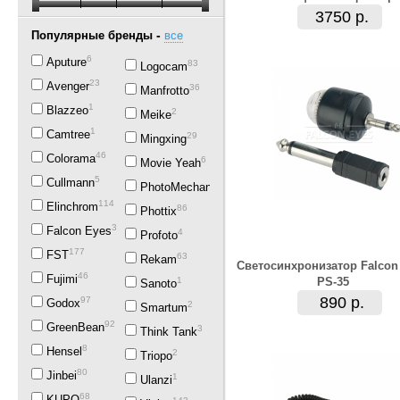
3750 р.
-
Популярные бренды
все
6
Aputure
83
Logocam
23
Avenger
36
Manfrotto
1
Blazzeo
2
Meike
1
Camtree
29
Mingxing
46
Colorama
6
Movie Yeah
5
Cullmann
5
PhotoMechanics
114
Elinchrom
86
Phottix
383
Falcon Eyes
4
Profoto
177
FST
63
Rekam
Светосинхронизатор Falcon
46
Fujimi
1
PS-35
Sanoto
890 р.
97
Godox
2
Smartum
92
GreenBean
3
Think Tank
8
Hensel
2
Triopo
80
Jinbei
1
Ulanzi
68
KUPO