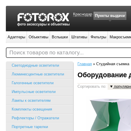
Краснодар
Пункты выдачи
Адаптеры
Объективы
Вспышки
Штативы
Фильтры
Макросъем
Поиск товаров по каталогу...
Главная
»
Студийная съемка
Светодиодные осветители
Оборудование 
Люминесцентные осветители
Галогенные осветители
Сортировать по:
популярн
Импульсные осветители
Лампы к осветителям
Комплекты освещения
Рефлекторы / Отражатели
Портретные тарелки