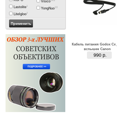
143
Visico
1
Lastolite
10
YongNuo
2
LiteIgloo
Кабель питания Godox Cx
вспышек Canon
990 р.