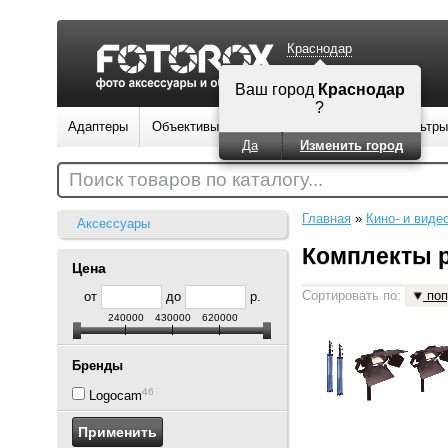
Краснодар
Ваш город
Краснодар
?
Адаптеры
Объективы
Вспышки
Штативы
Фильтры
Да
Изменить город
Поиск товаров по каталогу...
Главная
»
Кино- и виде
Аксессуары
Комплекты р
Цена
Сортировать по:
поп
от
до
р.
240000
430000
620000
Бренды
46
Logocam