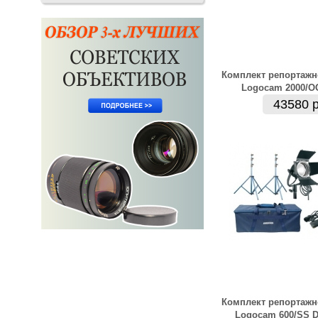
Комплект репортажн
Logocam 2000/O
43580 р
Комплект репортажн
Logocam 600/SS D