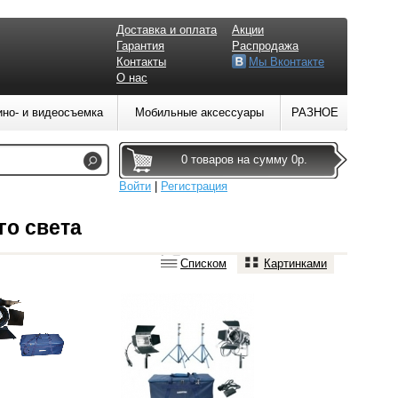
Доставка и оплата
Акции
Гарантия
Распродажа
Контакты
Мы Вконтакте
О нас
ино- и видеосъемка
Мобильные аксессуары
РАЗНОЕ
0 товаров на сумму 0р.
Войти
|
Регистрация
го света
Списком
Картинками