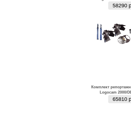
58290 р
Комплект репортажн
Logocam 2000/D
65810 р