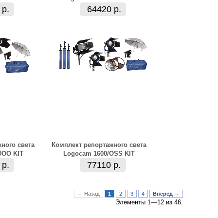
 р.
64420 р.
ного света
Комплект репортажного света
DOO KIT
Logocam 1600/OSS KIT
 р.
77110 р.
← Назад
1
2
3
4
Вперед →
Элементы 1—12 из 46.