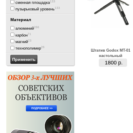
133
сменная площадка
133
пузырьковый уровень
Материал
266
алюминий
71
карбон
23
магний
26
технополимер
Штатив Godox MT-01
настольный
1800 р.