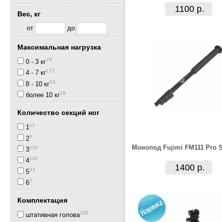
1100 р.
Вес, кг
от
до
Максимальная нагрузка
78
0 - 3 кг
171
4 - 7 кг
59
8 - 10 кг
56
более 10 кг
Количество секций ног
11
1
5
2
Монопод Fujimi FM111 Pro S
130
3
146
4
1400 р.
33
5
2
6
Комплектация
258
штативная голова