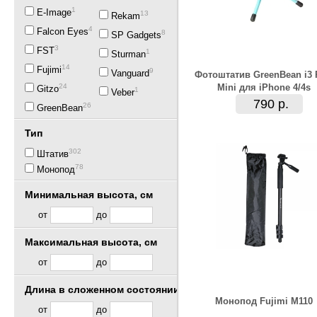
1
E-Image
13
Rekam
43
Falcon Eyes
8
SP Gadgets
3
FST
1
Sturman
14
Fujimi
9
Vanguard
Фотоштатив GreenBean i3
24
Mini для iPhone 4/4s
Gitzo
1
Veber
790 р.
26
GreenBean
Тип
302
Штатив
78
Монопод
Минимальная высота, см
от
до
Максимальная высота, см
от
до
Длина в сложенном состоянии, см
Монопод Fujimi M110
от
до