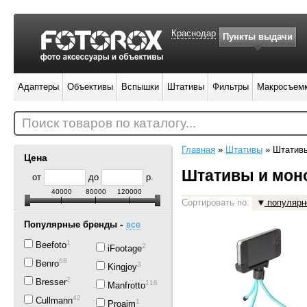
Краснодар
Пункты выдачи
Адаптеры
Объективы
Вспышки
Штативы
Фильтры
Макросъем
Поиск товаров по каталогу...
Главная
»
Штативы
»
Штатив
Цена
Штативы и мо
от
до
р.
40000
80000
120000
Сортировать по:
популярн
-
Популярные бренды
все
1
Beefoto
2
iFootage
68
Benro
3
Kingjoy
2
Bresser
116
Manfrotto
42
Cullmann
1
Proaim